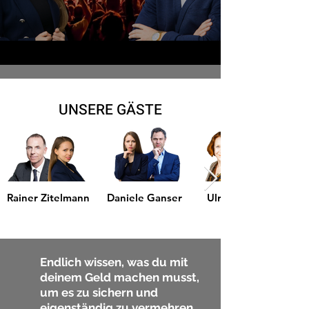
UNSERE GÄSTE
Rainer Zitelmann
Daniele Ganser
Ulrike Guérot
Aus
der
Galerie
Endlich wissen, was du mit
deinem Geld machen musst,
um es zu sichern und
eigenständig zu vermehren.