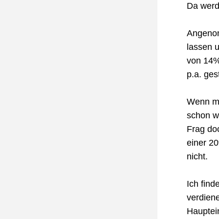
Da werd
Angenom
lassen u
von 14% 
p.a. ges
Wenn man
schon we
Frag do
einer 20
nicht.
Ich find
verdiene
Hauptei