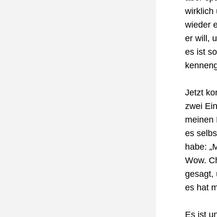
wirklich
wieder 
er will,
es ist s
kenneng
Jetzt k
zwei Ein
meinen M
es selbs
habe: „M
Wow. Chr
gesagt, 
es hat m
Es ist u