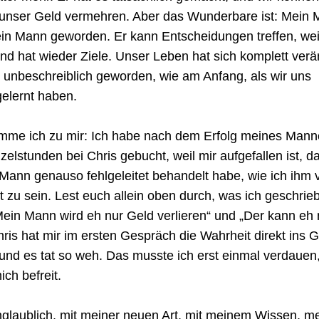
 unser Geld vermehren. Aber das Wunderbare ist: Mein M
ein Mann geworden. Er kann Entscheidungen treffen, wei
 und hat wieder Ziele. Unser Leben hat sich komplett verän
o unbeschreiblich geworden, wie am Anfang, als wir uns 
elernt haben.
omme ich zu mir: Ich habe nach dem Erfolg meines Mann
zelstunden bei Chris gebucht, weil mir aufgefallen ist, da
ann genauso fehlgeleitet behandelt habe, wie ich ihm v
t zu sein. Lest euch allein oben durch, was ich geschrieb
ein Mann wird eh nur Geld verlieren“ und „Der kann eh ni
is hat mir im ersten Gespräch die Wahrheit direkt ins Ge
und es tat so weh. Das musste ich erst einmal verdauen,
ich befreit.
nglaublich, mit meiner neuen Art, mit meinem Wissen, me