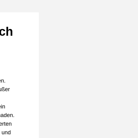
ch 
n. 
ßer 
in 
aden. 
rten 
 und 