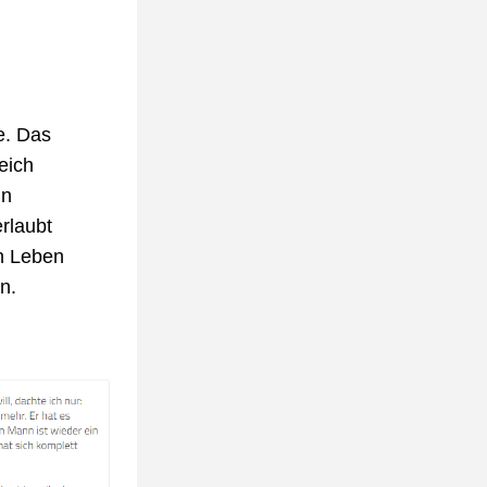
. Das 
ich 
n 
laubt 
n Leben 
n.