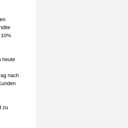
en 
dite 
 10% 
 heute 
ag nach 
Kunden 
 zu 