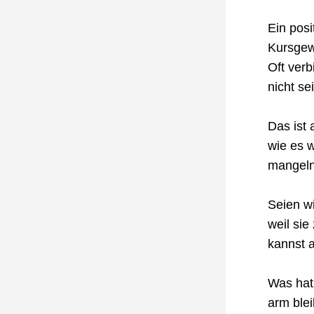
Ein posi
Kursgew
Oft verb
nicht se
Das ist 
wie es 
mangeln
Seien wi
weil sie
kannst 
Was hat
arm blei