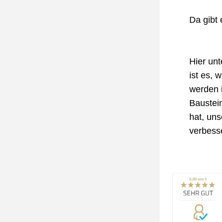
Da gibt 
Hier unt
ist es, 
werden i
Baustein
hat, un
verbess