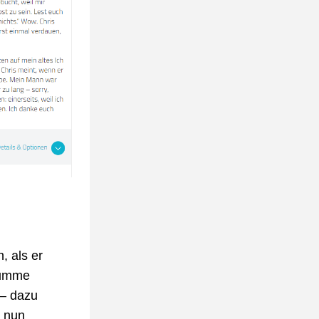
 als er 
dumme 
– dazu 
 nun 