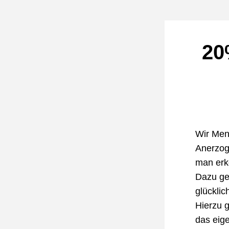
20
Wir Men
Anerzog
man erke
Dazu geh
glücklic
Hierzu g
das eige