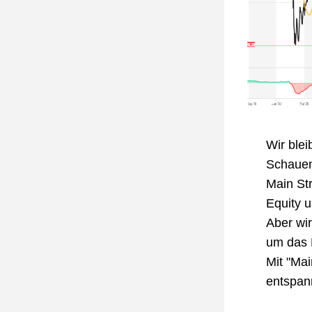
Wir ble
Schauen 
Main Str
Equity u
Aber wir
um das P
Mit "Mai
entspann