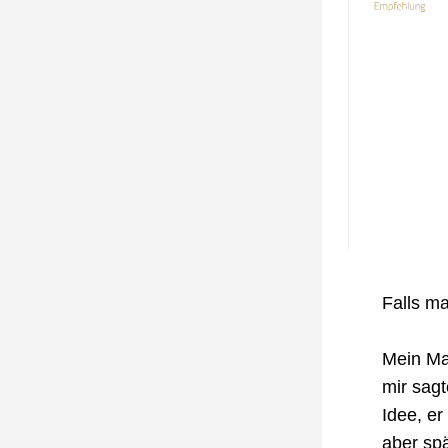
Falls ma
Mein Man
mir sagt
Idee, er
aber spä