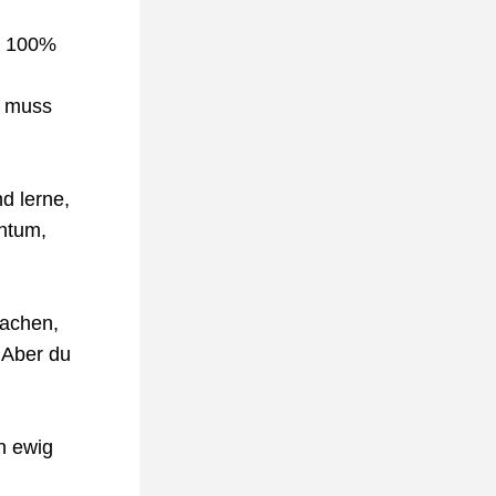
r 100% 
 muss 
d lerne, 
htum, 
achen, 
 Aber du 
 ewig 