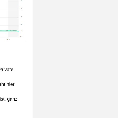
rivate 
ht hier 
st, ganz 