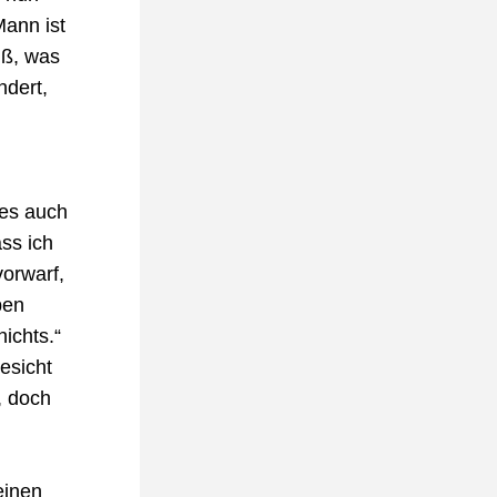
ann ist 
ß, was 
dert, 
es auch 
ss ich 
orwarf, 
en 
chts.“ 
sicht 
 doch 
inen 